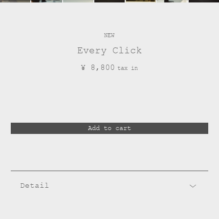
NEW
Every Click
¥ 8,800
Detail