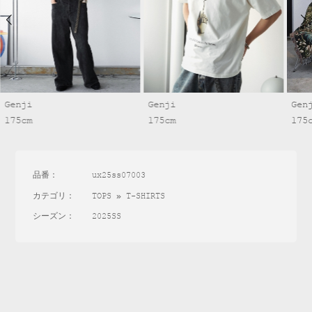
Genji
Genji
Gen
175cm
175cm
175
品番：
ux25ss07003
カテゴリ：
TOPS
»
T-SHIRTS
シーズン：
2025SS